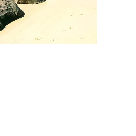
Getränken auch Liegen und Schirme.
Für viele der schönste Strand, fühlt
man sich doch beinahe wie auf den
Seychellen. Für uns bleibt er die
Nummer Drei, denn die grünblaue
Wasserreflektion des Coconut und
White Sand Beach hat er leider
nicht.