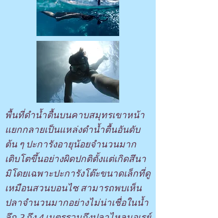
พื้นที่ดำน้ำตื้นบนคาบสมุทรเขาหน้า
แยกกลายเป็นแหล่งดำน้ำตื้นอันดับ
ต้น ๆ ปะการังอายุน้อยจำนวนมาก
เติบโตขึ้นอย่างผิดปกติตั้งแต่เกิดสึนา
มิโดยเฉพาะปะการังโต๊ะขนาดเล็กที่ดู
เหมือนสวนบอนไซ สามารถพบเห็น
ปลาจำนวนมากอย่างไม่น่าเชื่อในน้ำ
ลึก 2 ถึง 4 เมตรรวมถึงปลาไหลมอเรย์