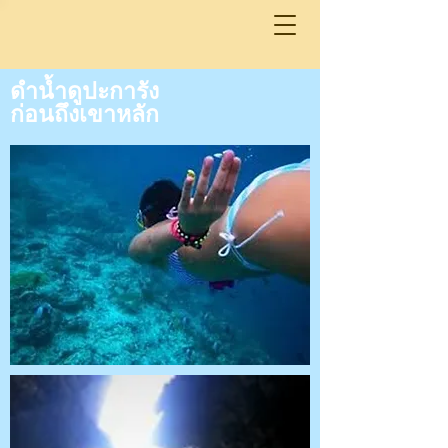
ดำน้ำดูปะการัง
ก่อนถึงเขาหลัก