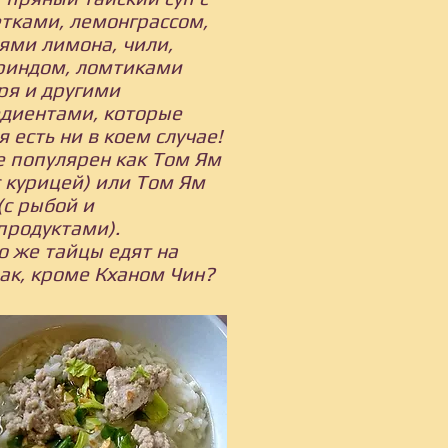
тками, лемонграссом,
ями лимона, чили,
риндом, ломтиками
ря и другими
диентами, которые
я есть ни в коем случае!
 популярен как Том Ям
с курицей) или Том Ям
(с рыбой и
продуктами).
о же тайцы едят на
ак, кроме Кханом Чин?