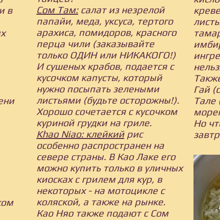
Сом Там:
салат из незрелой
и в
креве
папайи, меда, уксуса, тертого
листь
арахиса, помидоров, красного
ых
тама
перца чили (заказывайте
имби
только ОДИН или НИКАКОГО!)
ингре
И сушеных крабов, подается с
нельз
кусочком капусты, который
Также
нужно посыпать зелеными
Гай (
листьями (будьте осторожны!).
ени
Тале 
Хорошо сочетается с кусочком
море
куриной грудки на гриле.
Но чт
Khao Niao: клейкий
рис
завтр
особенно распространен на
севере страны. В Као Лаке его
можно купить только в уличных
киосках с грилем для кур, в
некоторых - на мотоцикле с
коляской, а также на рынке.
ком
Као Няо также подают с Сом