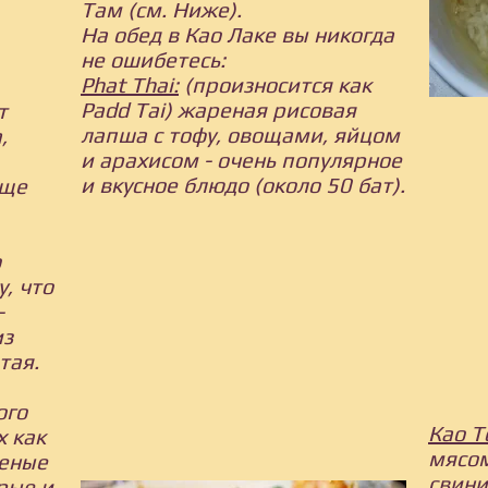
Там (см. Ниже).
На обед в Као Лаке вы никогда
не ошибетесь:
Phat Thai:
(произносится как
Padd Tai) жареная рисовая
т
лапша с тофу, овощами, яйцом
,
и арахисом - очень популярное
и вкусное блюдо (около 50 бат).
еще
о
у, что
-
из
тая.
ого
Као Т
х как
мясом
леные
свини
рые и