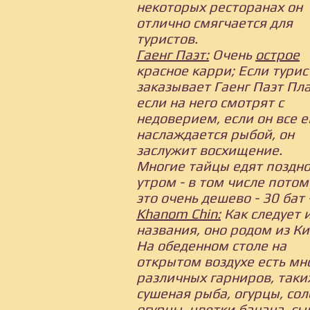
некоторых ресторанах он
отлично смягчается для
туристов.
Гаенг Паэт:
Очень
острое
красное карри; Если турис
заказывает Гаенг Паэт Пла
если на него смотрят с
недоверием, если он все 
наслаждается рыбой, он
заслужит восхищение.
Многие тайцы едят поздн
утром - в том числе потом
это очень дешево - 30 бат 
Khanom Chin:
Как следует 
названия, оно родом из Ки
На обеденном столе на
открытом воздухе есть мн
различных гарниров, таки
сушеная рыба, огурцы, со
огурцы, цветки банана, сы