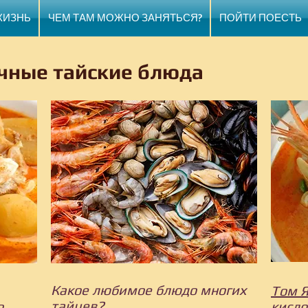
ЖИЗНЬ
ЧЕМ ТАМ МОЖНО ЗАНЯТЬСЯ?
ПОЙТИ ПОЕСТЬ
чные тайские блюда
Какое любимое блюдо многих
Том Я
тайцев?
о
кисло