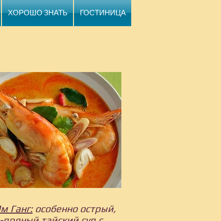
ХОРОШО ЗНАТЬ
ГОСТИНИЦА
м Ганг:
особенно острый,
-пряный тайский суп с