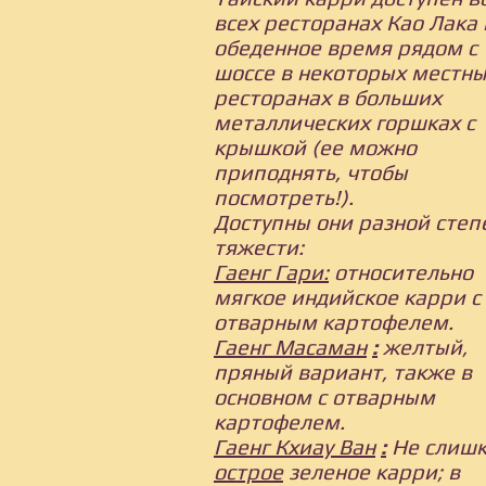
всех ресторанах Као Лака 
обеденное время рядом с
шоссе в некоторых местн
ресторанах в больших
металлических горшках с
крышкой (ее можно
приподнять, чтобы
посмотреть!).
Доступны они разной степ
тяжести:
Гаенг Гари:
относительно
мягкое индийское карри с
отварным картофелем.
Гаенг Масаман
:
желтый,
пряный вариант, также в
основном с отварным
картофелем.
Гаенг Кхиау Ван
:
Не слиш
острое
зеленое карри; в