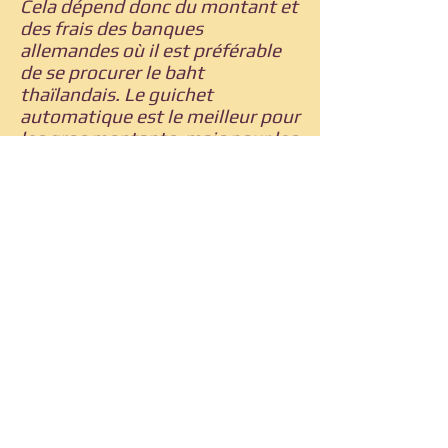
Cela dépend donc du montant et
des frais des banques
allemandes où il est préférable
de se procurer le baht
thaïlandais. Le guichet
automatique est le meilleur pour
les gros montants, mais pour les
petits montants, vous pouvez
changer gratuitement au bureau
de change, mais à un taux moins
élevé.
Optique